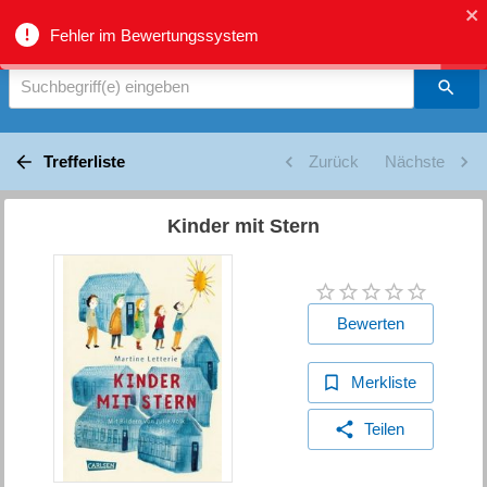
biblio.gr - Suche
Fehler im Bewertungssystem
Suchbegriff(e) eingeben
Trefferliste
Zurück
Nächste
Kinder mit Stern
Bewerten
Merkliste
Teilen