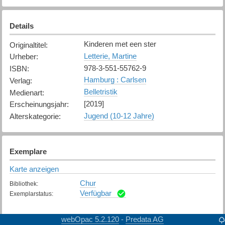
Details
Kinderen met een ster
Originaltitel
:
Letterie, Martine
Urheber
:
978-3-551-55762-9
ISBN
:
Hamburg : Carlsen
Verlag
:
Belletristik
Medienart
:
[2019]
Erscheinungsjahr
:
Jugend (10-12 Jahre)
Alterskategorie
:
Exemplare
Karte anzeigen
Chur
Bibliothek
:
Verfügbar
Exemplarstatus
:
webOpac 5.2.120
Predata AG
-