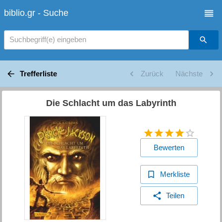
biblio.gr - Suche
Suchbegriff(e) eingeben
Trefferliste
Zurück
Nächste
Die Schlacht um das Labyrinth
Bewerten
Merkliste
Teilen