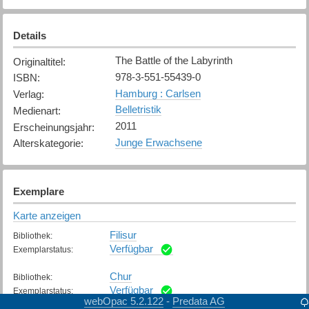
Details
The Battle of the Labyrinth
Originaltitel
:
978-3-551-55439-0
ISBN
:
Hamburg : Carlsen
Verlag
:
Belletristik
Medienart
:
2011
Erscheinungsjahr
:
Junge Erwachsene
Alterskategorie
:
Exemplare
Karte anzeigen
Filisur
Bibliothek
:
Verfügbar
Exemplarstatus
:
Chur
Bibliothek
:
Verfügbar
Exemplarstatus
:
webOpac 5.2.122
Predata AG
-