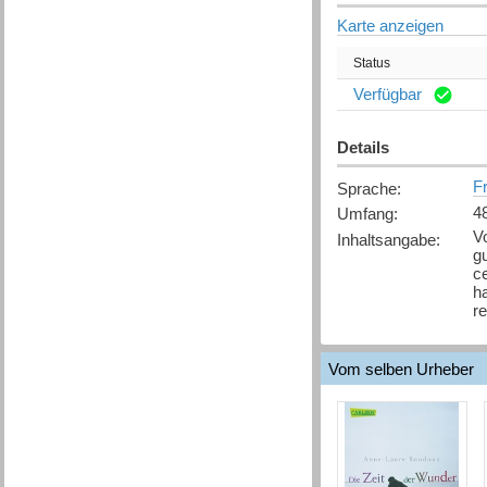
Karte anzeigen
Status
Verfügbar
Details
F
Sprache
:
4
Umfang
:
Vo
Inhaltsangabe
:
g
ce
h
re
Vom selben Urheber