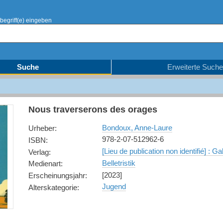
begriff(e) eingeben
Suche
Erweiterte Suche
Nous traverserons des orages
Bondoux, Anne-Laure
Urheber
:
978-2-07-512962-6
ISBN
:
[Lieu de publication non identifié] : 
Verlag
:
Belletristik
Medienart
:
[2023]
Erscheinungsjahr
:
Jugend
Alterskategorie
: