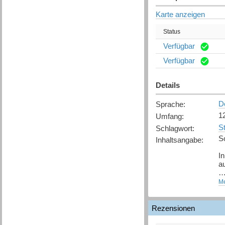
Karte anzeigen
Status
Verfügbar
Verfügbar
Details
D
Sprache
:
1
Umfang
:
S
Schlagwort
:
S
Inhaltsangabe
:
I
au
I
Me
P
L
Rezensionen
Da
- 