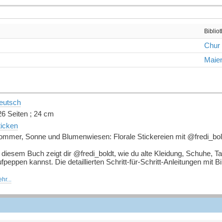
Biblio
Chur
Maien
eutsch
26 Seiten ; 24 cm
ticken
ommer, Sonne und Blumenwiesen: Florale Stickereien mit @fredi_bol
n diesem Buch zeigt dir @fredi_boldt, wie du alte Kleidung, Schuhe
fpeppen kannst. Die detaillierten Schritt-für-Schritt-Anleitungen mit
m Buch erwarten dich neben jeder Menge DIY-Anregungen traumhafte 
hr...
erfekt, um in kreative Stimmung zu kommen und sofort loszulegen. G
eben!
s erwartet dich:
florale Stickanleitungen