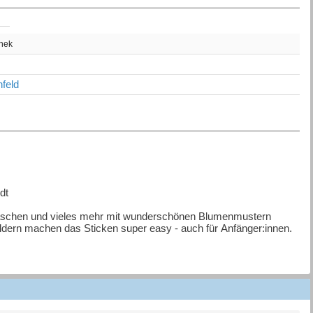
thek
feld
dt
, Taschen und vieles mehr mit wunderschönen Blumenmustern
 Bildern machen das Sticken super easy - auch für Anfänger:innen.
Blumenfotos, die für die extra Portion Summer Vibes sorgen.
reif zu Nadel und Faden und bring ein bisschen Sommer in dein