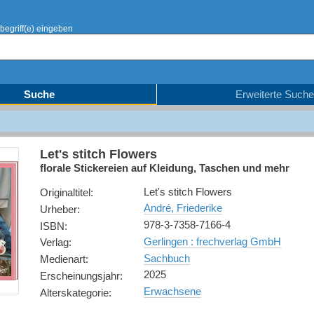
begriff(e) eingeben
Suche
Erweiterte Suche
Let's stitch Flowers
florale Stickereien auf Kleidung, Taschen und mehr
Let's stitch Flowers
Originaltitel
:
André, Friederike
Urheber
:
978-3-7358-7166-4
ISBN
:
Gerlingen : frechverlag GmbH
Verlag
:
Sachbuch
Medienart
:
2025
Erscheinungsjahr
:
Erwachsene
Alterskategorie
: