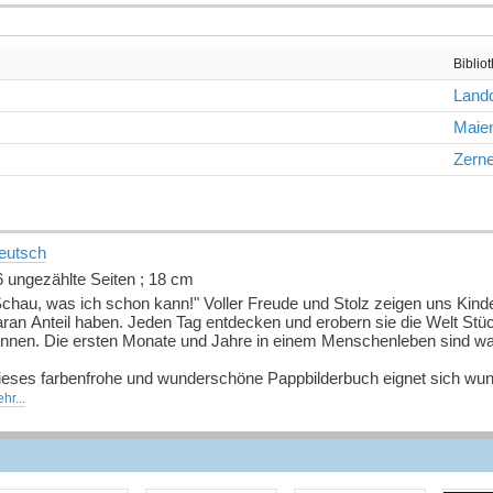
Biblio
Landq
Maien
Zern
eutsch
6 ungezählte Seiten ; 18 cm
chau, was ich schon kann!" Voller Freude und Stolz zeigen uns Kinde
aran Anteil haben. Jeden Tag entdecken und erobern sie die Welt Stüc
innen. Die ersten Monate und Jahre in einem Menschenleben sind 
ieses farbenfrohe und wunderschöne Pappbilderbuch eignet sich wu
lteroberungen des Tages. Fröhliche und eingängige Reime und frische,
hr...
iedererkennen und benennen gibt, machen dieses Buch zu einem feinen
ch ihrem äusserst erfolgreichen und viel gefeierten Buch "Das bin ich
in Pappbilderbuch für die Allerkleinsten vor. Ganz der Lesefrühförde
ichtigen Thema gewidmet: den Sinnen.