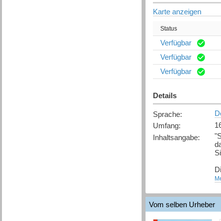
Karte anzeigen
Status
Verfügbar
Verfügbar
Verfügbar
Details
D
Sprache
:
1
Umfang
:
"S
Inhaltsangabe
:
d
S
D
We
Me
w
Na
Vom selben Urheber
e
w