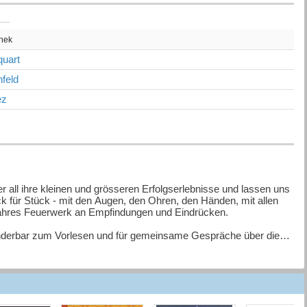
thek
uart
feld
ez
r all ihre kleinen und grösseren Erfolgserlebnisse und lassen uns
k für Stück - mit den Augen, den Ohren, den Händen, mit allen
wahres Feuerwerk an Empfindungen und Eindrücken.
nderbar zum Vorlesen und für gemeinsame Gespräche über die
 detailreiche Illustrationen, auf denen es viel zu entdecken,
 Begleiter für viele Vorlesejahre.
. Ich zeig es dir" legen Heinz Janisch und Birgit Antoni abermals
rung entsprechend haben sie sich auch diesmal einem basalen,