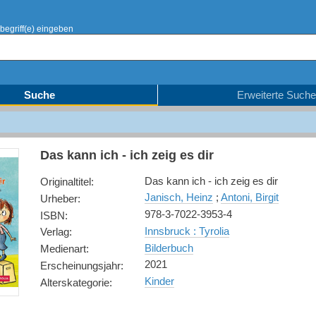
begriff(e) eingeben
Suche
Erweiterte Suche
Das kann ich - ich zeig es dir
Das kann ich - ich zeig es dir
Originaltitel
:
Janisch, Heinz
;
Antoni, Birgit
Urheber
:
978-3-7022-3953-4
ISBN
:
Innsbruck : Tyrolia
Verlag
:
Bilderbuch
Medienart
:
2021
Erscheinungsjahr
:
Kinder
Alterskategorie
: