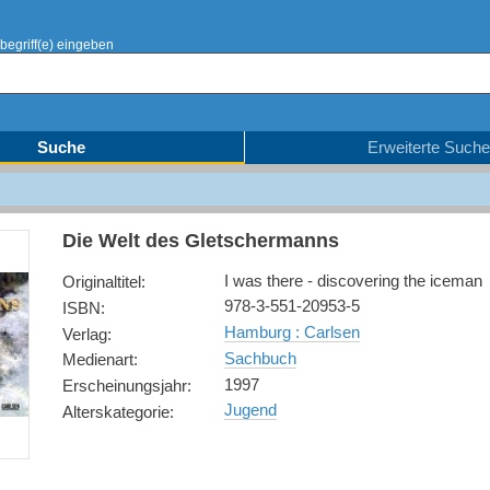
begriff(e) eingeben
Suche
Erweiterte Suche
Die Welt des Gletschermanns
I was there - discovering the iceman
Originaltitel
:
978-3-551-20953-5
ISBN
:
Hamburg : Carlsen
Verlag
:
Sachbuch
Medienart
:
1997
Erscheinungsjahr
:
Jugend
Alterskategorie
: