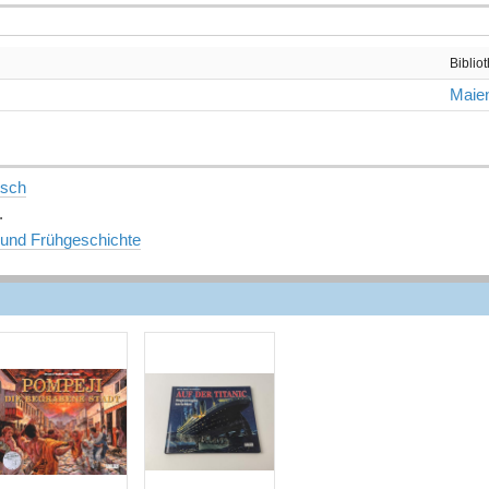
Biblio
Maien
tsch
.
 und Frühgeschichte