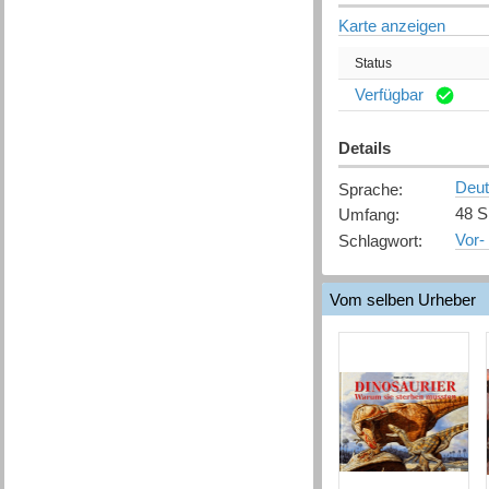
Karte anzeigen
Status
Verfügbar
Details
Deu
Sprache
:
48 S
Umfang
:
Vor-
Schlagwort
:
Vom selben Urheber