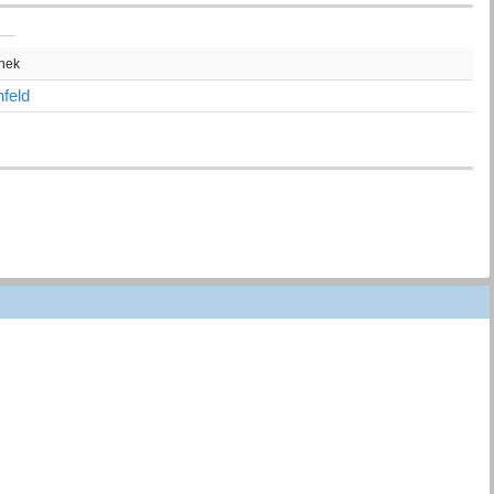
thek
feld