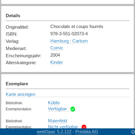
Details
Chocolats et coups fourrés
Originaltitel
:
978-3-551-02073-4
ISBN
:
Hamburg : Carlsen
Verlag
:
Comic
Medienart
:
2004
Erscheinungsjahr
:
Kinder
Alterskategorie
:
Exemplare
Karte anzeigen
Küblis
Bibliothek
:
Verfügbar
Exemplarstatus
:
Maienfeld
Bibliothek
:
Nicht verfügbar
Exemplarstatus
:
webOpac 5.2.122
Predata AG
-