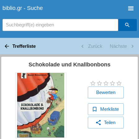
biblio.gr - Suche
Suchbegriff(e) eingeben
Trefferliste
Zurück
Nächste
Schokolade und Knallbonbons
Bewerten
Merkliste
Teilen