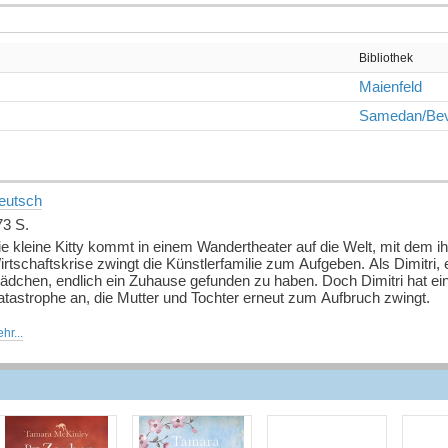
Bibliothek
Maienfeld
Samedan/Be
eutsch
73 S.
e kleine Kitty kommt in einem Wandertheater auf die Welt, mit dem ihr
rtschaftskrise zwingt die Künstlerfamilie zum Aufgeben. Als Dimitri, e
ädchen, endlich ein Zuhause gefunden zu haben. Doch Dimitri hat eine
atastrophe an, die Mutter und Tochter erneut zum Aufbruch zwingt.
is aus Kitty ein gefeierter Bühnenstar wird, muss sie noch viele Sch
hr...
sthalten. Aber selbst der internationale Ruhm tröstet die Sängerin nic
er stillen Farm am Eukalyptushain Ruhe findet, fasst sie einen mut
uelle: Buchhaus.ch, bearbeitet mit ChatGPT
]