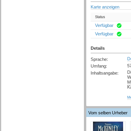
Karte anzeigen
Status
Verfügbar
Verfügbar
Details
D
Sprache
:
5
Umfang
:
Di
Inhaltsangabe
:
Wi
M
K
B
Me
fe
d
...
Vom selben Urheber
[
Q