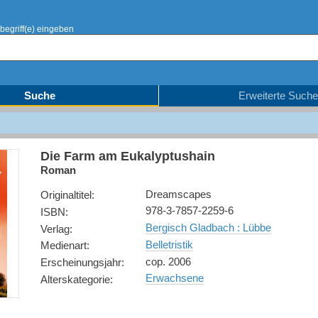
begriff(e) eingeben
Suche
Erweiterte Suche
Die Farm am Eukalyptushain
Roman
Dreamscapes
Originaltitel
:
978-3-7857-2259-6
ISBN
:
Bergisch Gladbach : Lübbe
Verlag
:
Belletristik
Medienart
:
cop. 2006
Erscheinungsjahr
:
Erwachsene
Alterskategorie
: