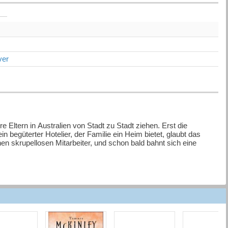
ver
e Eltern in Australien von Stadt zu Stadt ziehen. Erst die
in begüterter Hotelier, der Familie ein Heim bietet, glaubt das
n skrupellosen Mitarbeiter, und schon bald bahnt sich eine
icksalsschläge meistern und mit zäher Energie an ihren Träumen
ht über das Drama ihrer Kindheit hinweg. Als sie nicht einmal auf
igen Entschluss, um die Dämonen der Vergangenheit zu bezwingen