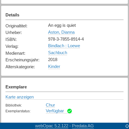
Details
An egg is quiet
Originaltitel
:
Aston, Dianna
Urheber
:
978-3-7855-8914-4
ISBN
:
Bindlach : Loewe
Verlag
:
Sachbuch
Medienart
:
2018
Erscheinungsjahr
:
Kinder
Alterskategorie
:
Exemplare
Karte anzeigen
Chur
Bibliothek
:
Verfügbar
Exemplarstatus
:
webOpac 5.2.122
Predata AG
-