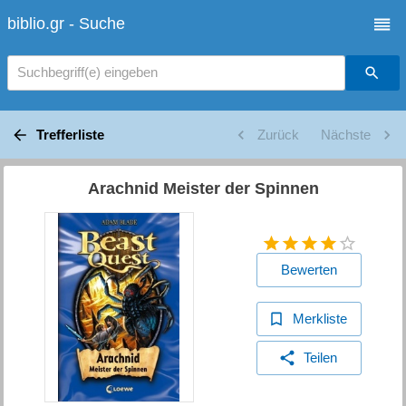
biblio.gr - Suche
Suchbegriff(e) eingeben
Trefferliste
Zurück
Nächste
Arachnid Meister der Spinnen
Bewerten
Merkliste
Teilen