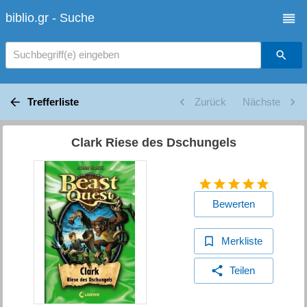
biblio.gr - Suche
Suchbegriff(e) eingeben
Trefferliste
Zurück
Nächste
Clark Riese des Dschungels
Bewerten
Merkliste
Teilen