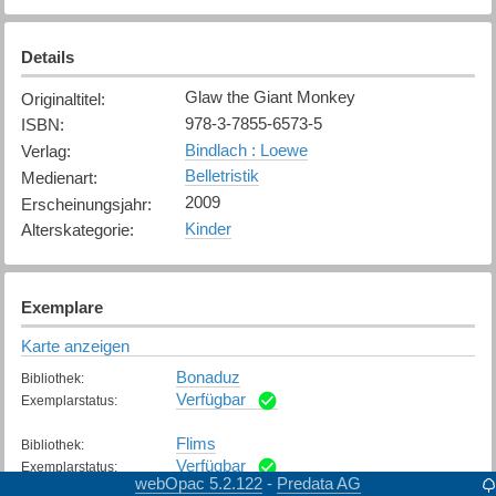
Details
Glaw the Giant Monkey
Originaltitel
:
978-3-7855-6573-5
ISBN
:
Bindlach : Loewe
Verlag
:
Belletristik
Medienart
:
2009
Erscheinungsjahr
:
Kinder
Alterskategorie
:
Exemplare
Karte anzeigen
Bonaduz
Bibliothek
:
Verfügbar
Exemplarstatus
:
Flims
Bibliothek
:
Verfügbar
Exemplarstatus
:
webOpac 5.2.122
Predata AG
-