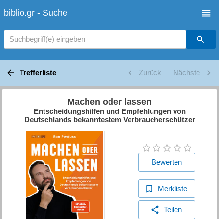
biblio.gr - Suche
Suchbegriff(e) eingeben
Trefferliste
Zurück
Nächste
Machen oder lassen
Entscheidungshilfen und Empfehlungen von
Deutschlands bekanntestem Verbraucherschützer
Bewerten
Merkliste
Teilen