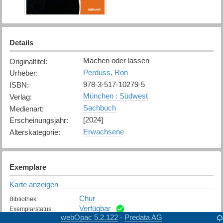
Details
Machen oder lassen
Originaltitel
:
Perduss, Ron
Urheber
:
978-3-517-10279-5
ISBN
:
München : Südwest
Verlag
:
Sachbuch
Medienart
:
[2024]
Erscheinungsjahr
:
Erwachsene
Alterskategorie
:
Exemplare
Karte anzeigen
Chur
Bibliothek
:
Verfügbar
Exemplarstatus
:
webOpac 5.2.122
Predata AG
-