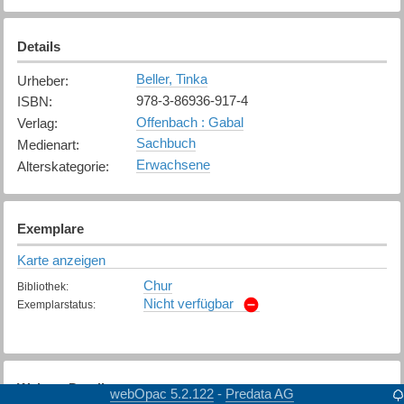
Details
Beller, Tinka
Urheber
:
978-3-86936-917-4
ISBN
:
Offenbach : Gabal
Verlag
:
Sachbuch
Medienart
:
Erwachsene
Alterskategorie
:
Exemplare
Karte anzeigen
Chur
Bibliothek
:
Nicht verfügbar
Exemplarstatus
:
Weitere Details
webOpac 5.2.122
Predata AG
-