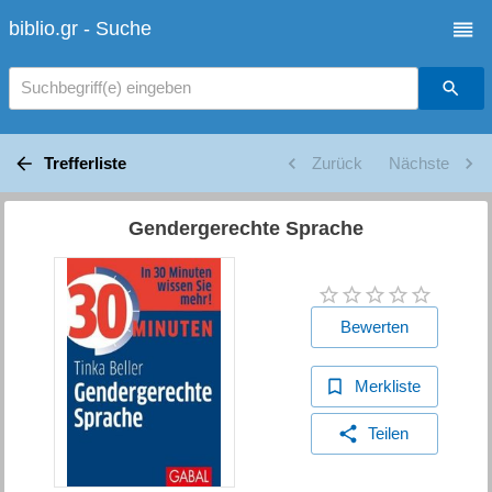
biblio.gr - Suche
Suchbegriff(e) eingeben
Trefferliste
Zurück
Nächste
Gendergerechte Sprache
Bewerten
Merkliste
Teilen