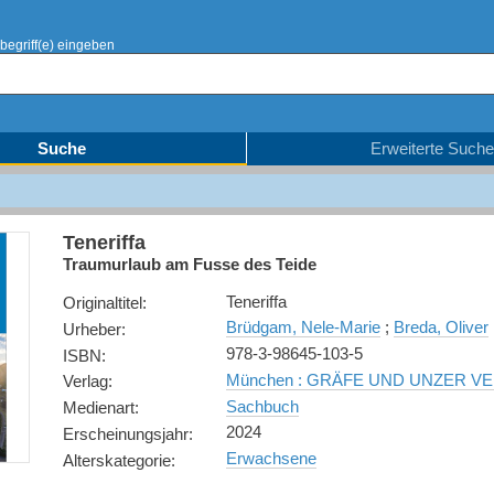
begriff(e) eingeben
Suche
Erweiterte Suche
Teneriffa
Traumurlaub am Fusse des Teide
Teneriffa
Originaltitel
:
Brüdgam, Nele-Marie
;
Breda, Oliver
Urheber
:
978-3-98645-103-5
ISBN
:
München : GRÄFE UND UNZER V
Verlag
:
Sachbuch
Medienart
:
2024
Erscheinungsjahr
:
Erwachsene
Alterskategorie
: