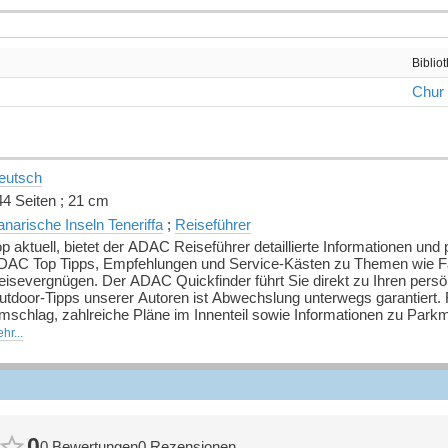
Biblio
Chur
eutsch
44 Seiten ; 21 cm
narische Inseln Teneriffa
;
Reiseführer
p aktuell, bietet der ADAC Reiseführer detaillierte Informationen und
DAC Top Tipps, Empfehlungen und Service-Kästen zu Themen wie Fami
isevergnügen. Der ADAC Quickfinder führt Sie direkt zu Ihren persön
utdoor-Tipps unserer Autoren ist Abwechslung unterwegs garantiert. 
mschlag, zahlreiche Pläne im Innenteil sowie Informationen zu Parkmö
isen.
hr...
Quelle: Buchhaus.ch]
0
0 Bewertungen
0 Rezensionen