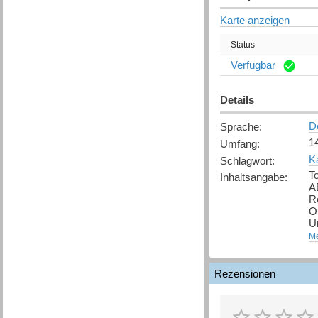
Karte anzeigen
Status
Verfügbar
Details
D
Sprache
:
1
Umfang
:
Ka
Schlagwort
:
To
Inhaltsangabe
:
A
Re
O
U
re
Me
[
Rezensionen