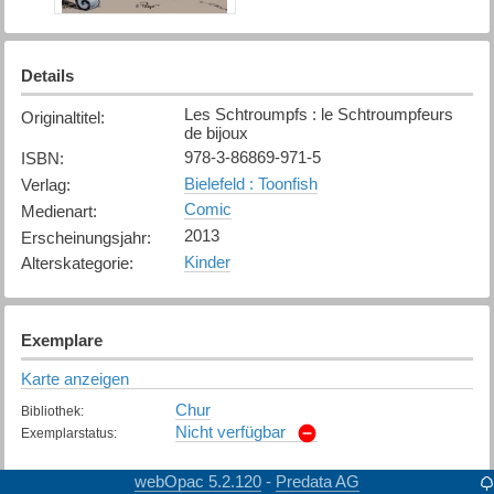
Details
Les Schtroumpfs : le Schtroumpfeurs
Originaltitel
:
de bijoux
978-3-86869-971-5
ISBN
:
Bielefeld : Toonfish
Verlag
:
Comic
Medienart
:
2013
Erscheinungsjahr
:
Kinder
Alterskategorie
:
Exemplare
Karte anzeigen
Chur
Bibliothek
:
Nicht verfügbar
Exemplarstatus
:
Davos
Bibliothek
:
webOpac 5.2.120
Predata AG
-