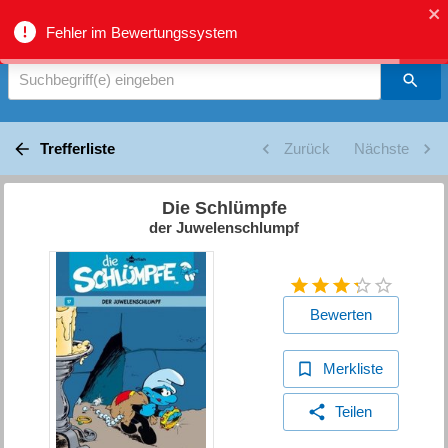
biblio.gr - Suche
Fehler im Bewertungssystem
Suchbegriff(e) eingeben
Trefferliste
Zurück
Nächste
Die Schlümpfe
der Juwelenschlumpf
Bewerten
Merkliste
Teilen