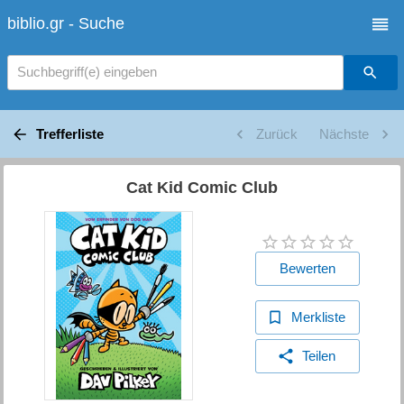
biblio.gr - Suche
Suchbegriff(e) eingeben
Trefferliste
Zurück
Nächste
Cat Kid Comic Club
Bewerten
Merkliste
Teilen