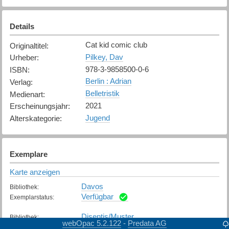
Details
Cat kid comic club
Originaltitel
:
Pilkey, Dav
Urheber
:
978-3-9858500-0-6
ISBN
:
Berlin : Adrian
Verlag
:
Belletristik
Medienart
:
2021
Erscheinungsjahr
:
Jugend
Alterskategorie
:
Exemplare
Karte anzeigen
Davos
Bibliothek
:
Verfügbar
Exemplarstatus
:
Disentis/Muster
Bibliothek
:
webOpac 5.2.122
Predata AG
-
Verfügbar
Exemplarstatus
: